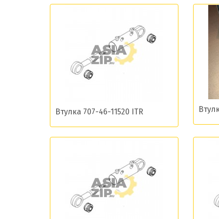
Даю сог
Втулк
Втулка 707-46-11520 ITR