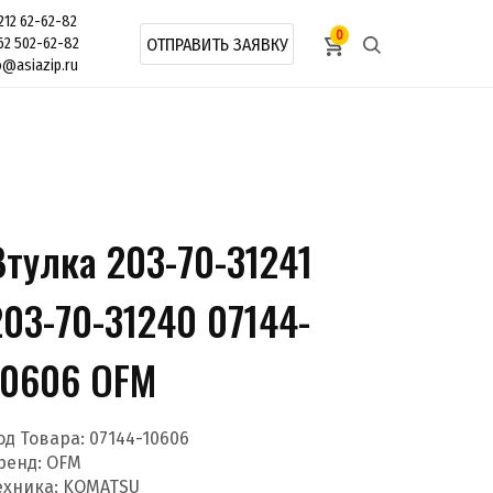
212 62-62-82
0
62 502-62-82
ОТПРАВИТЬ ЗАЯВКУ
o@asiazip.ru
Втулка 203-70-31241
203-70-31240 07144-
10606 OFM
од Товара:
07144-10606
ренд:
OFM
ехника: KOMATSU