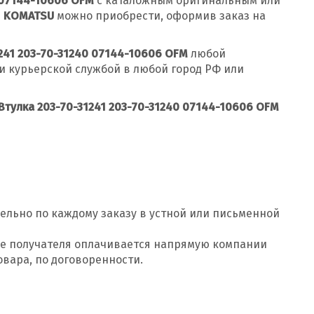
0 07144-10606 OFM
с каталожным оригинальным или
и
KOMATSU
можно приобрести, оформив заказ на
1241 203-70-31240 07144-10606 OFM
любой
и курьерской службой в любой город РФ или
Втулка 203-70-31241 203-70-31240 07144-10606 OFM
Добавить заявку
ельно по каждому заказу в устной или письменной
Допустимые форматы: .xls, .xlsx
оде получателя оплачивается напрямую компании
овара, по договоренности.