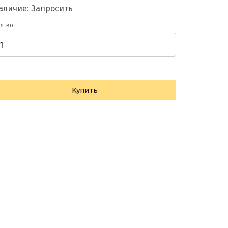
аличие: Запросить
л-во
Купить