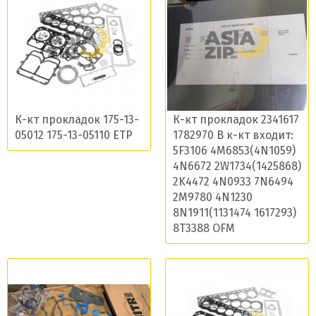
К-кт прокладок 175-13-
К-кт прокладок 2341617
Даю согласие на обработку моих данных и
05012 175-13-05110 ETP
1782970 В к-кт входит:
5F3106 4M6853(4N1059)
получение новостей
4N6672 2W1734(1425868)
2K4472 4N0933 7N6494
2M9780 4N1230
8N1911(1131474 1617293)
8T3388 OFM
Отправить