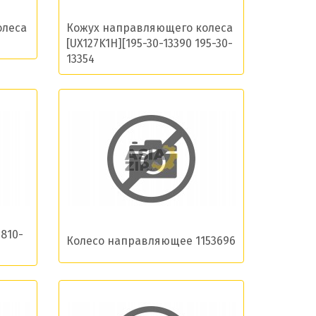
олеса
Кожух направляющего колеса
[UX127K1H][195-30-13390 195-30-
13354
810-
Колесо направляющее 1153696