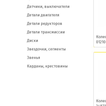
Датчики, выключатели
Детали двигателя
Детали редукторов
Детали трансмиссии
Коле
Диски
01210
Звездочки, сегменты
Звенья
Карданы, крестовины
Катки
Катки и компоненты
Ковши
Коленчатый вал
Коле