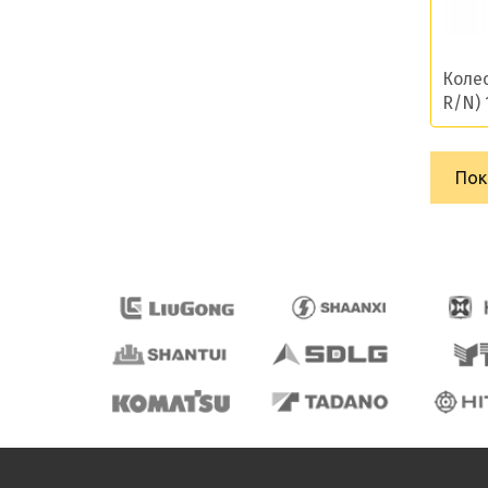
Отопитель
Пальцы, втулки
Коле
R/N) 
Патрубки
Передний мост и компоненты
Пок
Передний мост компоненты
Подшипники
Поршневая
Поршневая группа
Приборы
Проводка
Прокладки
Протекторы