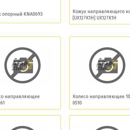
Кожух направляющего к
к опорный KNA0693
[UX127K1H] UX127K1H
со направляющее
Колесо направляющее 10
61
0510