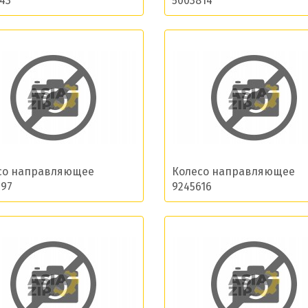
43
5003814
ласие на обработку моих данных и получение нов
Отправить
со направляющее
Колесо направляющее
297
9245616