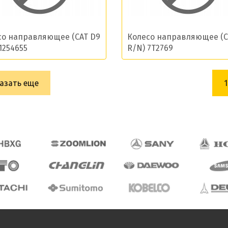
со направляющее (CAT D9
Колесо направляющее (C
1254655
R/N) 7T2769
азать еще