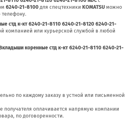
-21-8110 6240-21-8120 6240-21-8100 NDC
с
ом
6240-21-8100
для спецтехники
KOMATSU
можно
 телефону.
е стд к-кт 6240-21-8110 6240-21-8120 6240-21-
й компанией или курьерской службой в любой
Вкладыши коренные стд к-кт 6240-21-8110 6240-21-
Добавить заявку
ельно по каждому заказу в устной или письменной
Допустимые форматы: .xls, .xlsx
оде получателя оплачивается напрямую компании
овара, по договоренности.