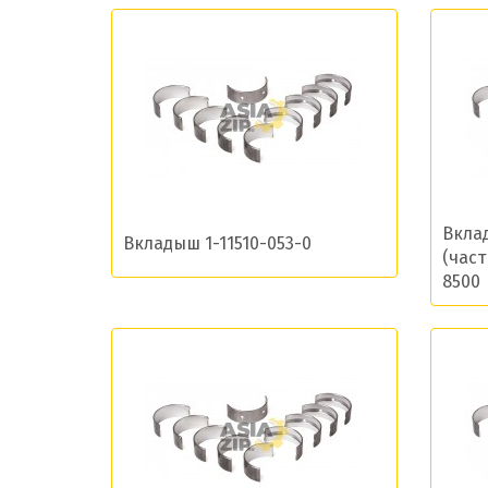
Даю сог
Вкла
Вкладыш 1-11510-053-0
(част
8500