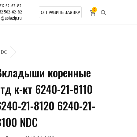
212 62-62-82
0
62 502-62-82
ОТПРАВИТЬ ЗАЯВКУ
o@asiazip.ru
NDC
Вкладыши коренные
стд к-кт 6240-21-8110
6240-21-8120 6240-21-
8100 NDC