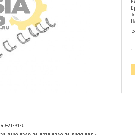
К
Б
Т
Н
Ко
40-21-8120