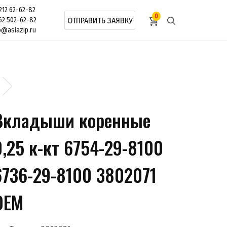
212 62-62-82
0
62 502-62-82
ОТПРАВИТЬ ЗАЯВКУ
o@asiazip.ru
Вкладыши коренные
0,25 к-кт 6754-29-8100
6736-29-8100 3802071
OEM