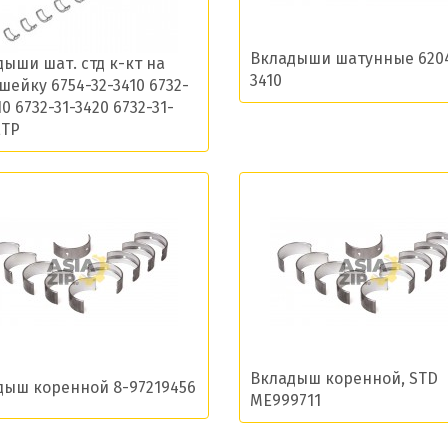
Вкладыши шатунные 6204
ласие на обработку моих данных и получение нов
ыши шат. стд к-кт на
3410
шейку 6754-32-3410 6732-
10 6732-31-3420 6732-31-
ETP
Отправить
Вкладыш коренной, STD
дыш коренной 8-97219456
ME999711