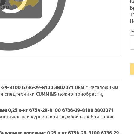
К
Б
Т
Н
Ко
4-29-8100 6736-29-8100 3802071 OEM
с каталожным
я спецтехники
CUMMINS
можно приобрести,
ые 0,25 к-кт 6754-29-8100 6736-29-8100 3802071
мпанией или курьерской службой в любой город
Вкладыши коренные 0,25 к-кт 6754-29-8100 6736-29-