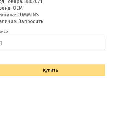
од Товара:
3802071
ренд:
OEM
ехника: CUMMINS
аличие: Запросить
л-во
Купить