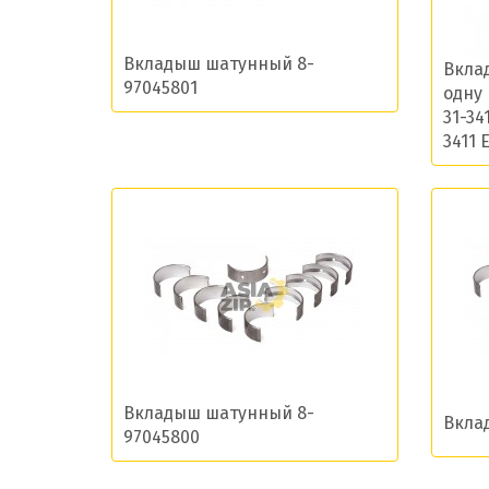
Вкладыш шатунный 8-
Даю сог
Вклад
97045801
одну 
31-34
3411 
Вкладыш шатунный 8-
Вкла
97045800