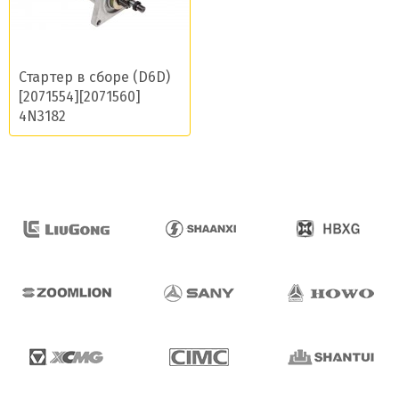
Стартер в сборе (D6D)
[2071554][2071560]
4N3182