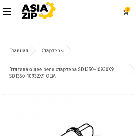
0
Стартеры
Втягивающее реле стартера SD1350-10930X9
SD1350-10932X9 OEM
Добавить заявку
Допустимые форматы: .xls, .xlsx