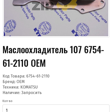
Маслоохладитель 107 6754-
Даю согласие на обработку моих данных и
получение новостей
61-2110 OEM
Код Товара:
6754-61-2110
Бренд:
OEM
Техника: KOMATSU
Наличие: Запросить
Отправить
Кол-во