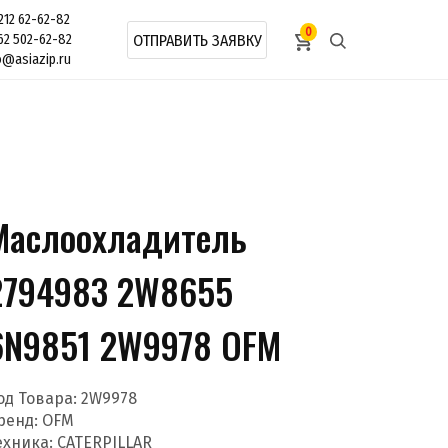
212 62-62-82
0
62 502-62-82
ОТПРАВИТЬ ЗАЯВКУ
o@asiazip.ru
Маслоохладитель
2794983 2W8655
6N9851 2W9978 OFM
од Товара:
2W9978
ренд:
OFM
ехника: CATERPILLAR