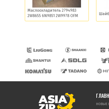
Маслоохладитель 2794983
Шайба
2W8655 6N9851 2W9978 OFM
ГЛАВ
НОВЫЕ 