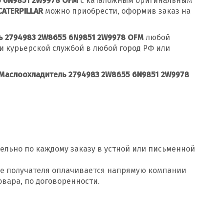
 6N9851 2W9978 OFM
с каталожным оригинальным
CATERPILLAR
можно приобрести, оформив заказ на
ь 2794983 2W8655 6N9851 2W9978 OFM
любой
и курьерской службой в любой город РФ или
Маслоохладитель 2794983 2W8655 6N9851 2W9978
Добавить заявку
ельно по каждому заказу в устной или письменной
Допустимые форматы: .xls, .xlsx
оде получателя оплачивается напрямую компании
овара, по договоренности.