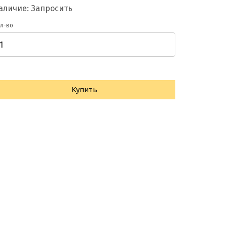
аличие: Запросить
л-во
Купить