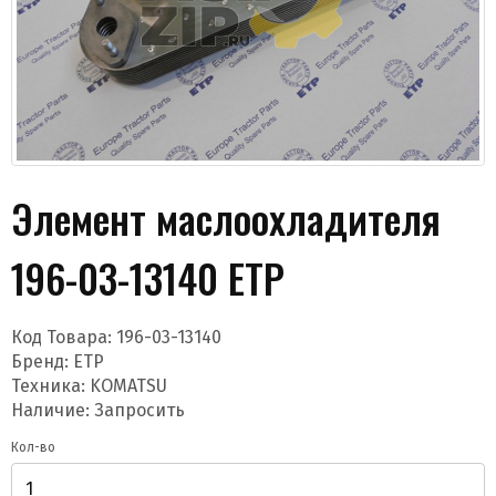
Элемент маслоохладителя
Даю согласие на обработку моих данных и
получение новостей
196-03-13140 ETP
Код Товара:
196-03-13140
Бренд:
ETP
Техника: KOMATSU
Наличие: Запросить
Отправить
Кол-во