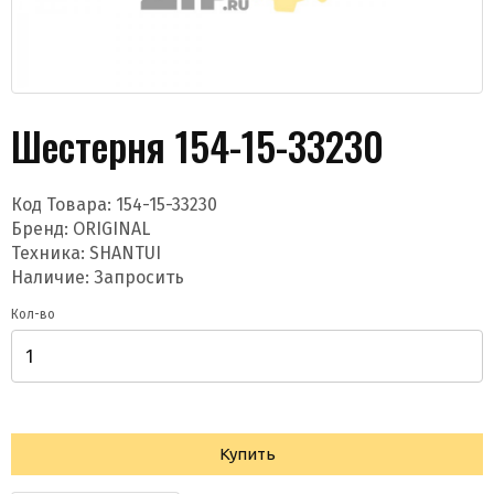
Шестерня 154-15-33230
Код Товара:
154-15-33230
Даю согласие на обработку моих данных и
Бренд:
ORIGINAL
получение новостей
Техника: SHANTUI
Наличие: Запросить
Кол-во
Отправить
Купить