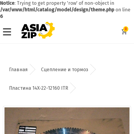
Notice
: Trying to get property 'row' of non-object in
/var/www/html/catalog/model/design/theme.php
on line
6
0
Сцепление и тормоз
Пластина 14X-22-12160 ITR
Добавить заявку
Допустимые форматы: .xls, .xlsx