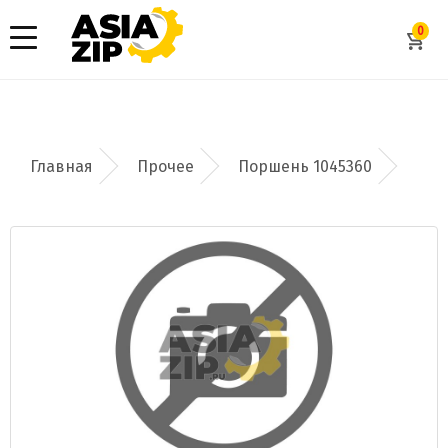
0
Прочее
Поршень 1045360
Добавить заявку
Допустимые форматы: .xls, .xlsx