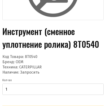
Инструмент (сменное
уплотнение ролика) 8T0540
Даю согласие на обработку моих данных и
получение новостей
Код Товара:
8T0540
Бренд:
OEM
Техника: CATERPILLAR
Наличие: Запросить
Кол-во
Отправить