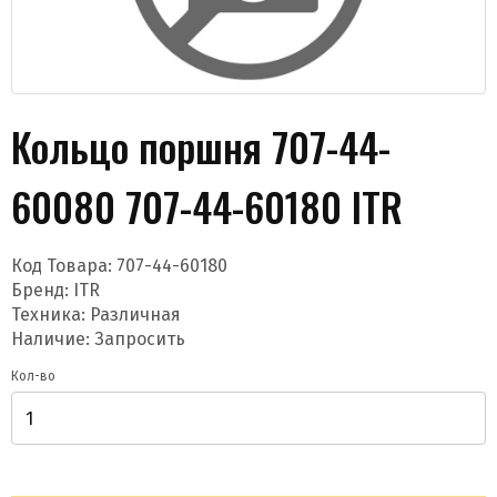
Кольцо поршня 707-44-
60080 707-44-60180 ITR
Даю согласие на обработку моих данных и
получение новостей
Код Товара:
707-44-60180
Бренд:
ITR
Техника: Различная
Наличие: Запросить
Кол-во
Отправить