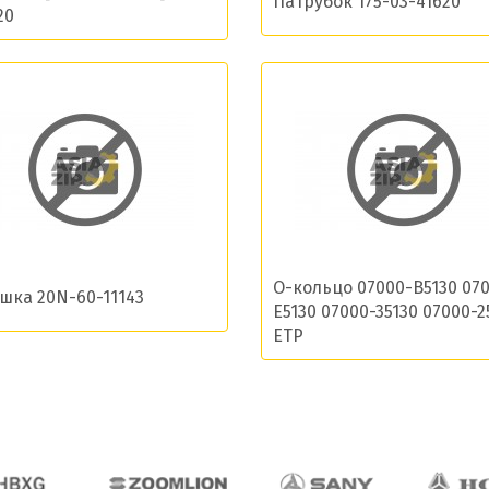
Патрубок 175-03-41620
20
ласие на обработку моих данных и получение нов
Отправить
О-кольцо 07000-B5130 07
шка 20N-60-11143
E5130 07000-35130 07000-2
ETP