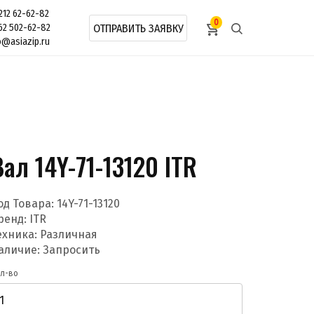
212 62-62-82
0
62 502-62-82
ОТПРАВИТЬ ЗАЯВКУ
o@asiazip.ru
Вал 14Y-71-13120 ITR
од Товара:
14Y-71-13120
ренд:
ITR
ехника: Различная
аличие: Запросить
л-во