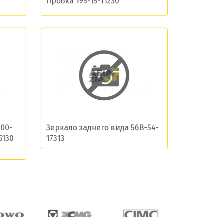
Пробка 195-15-11230
остей
000-
Зеркало заднего вида 56B-54-
5130
17313