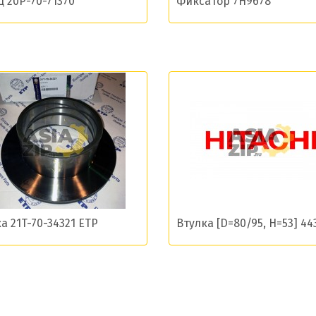
 20P-70-71370
Фиксатор 7H9678
ласие на обработку моих данных и получение нов
Отправить
а 21T-70-34321 ETP
Втулка [D=80/95, H=53] 44