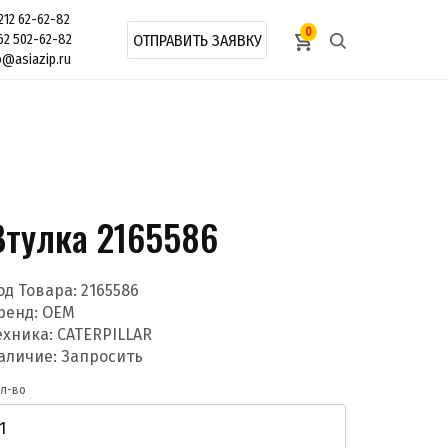
212 62-62-82
0
62 502-62-82
ОТПРАВИТЬ ЗАЯВКУ
o@asiazip.ru
Втулка 2165586
од Товара:
2165586
ренд:
OEM
ехника: CATERPILLAR
аличие: Запросить
л-во