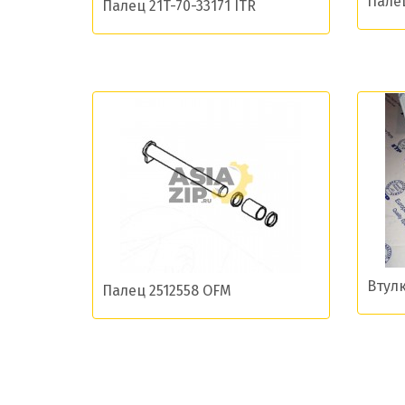
Палец
Палец 21T-70-33171 ITR
Даю сог
Втулк
Палец 2512558 OFM