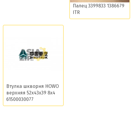
Палец 3399833 1386679
ITR
Втулка шкворня HOWO
верхняя 52x43x39 8x4
61500030077