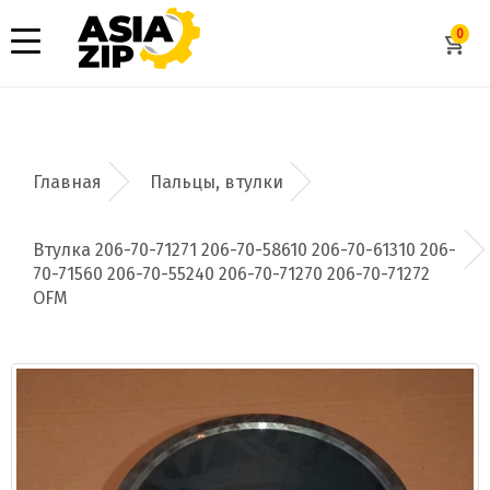
0
Пальцы, втулки
Втулка 206-70-71271 206-70-58610 206-70-61310 206-
70-71560 206-70-55240 206-70-71270 206-70-71272
OFM
Добавить заявку
Допустимые форматы: .xls, .xlsx