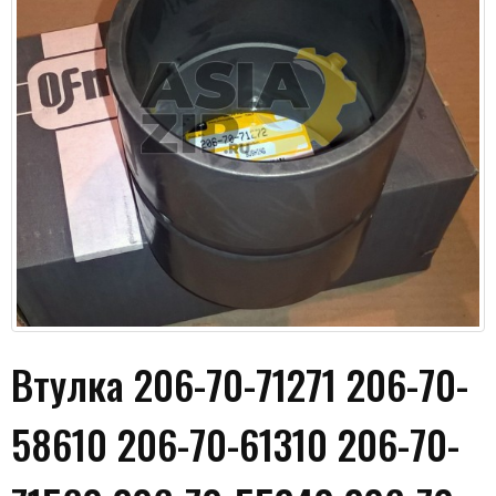
Даю согласие на обработку моих данных и
получение новостей
Втулка 206-70-71271 206-70-
58610 206-70-61310 206-70-
Отправить