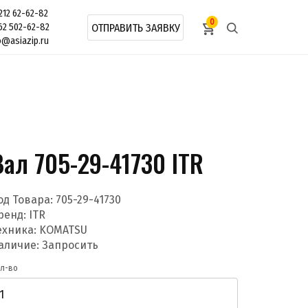
212 62-62-82
0
62 502-62-82
ОТПРАВИТЬ ЗАЯВКУ
o@asiazip.ru
Вал 705-29-41730 ITR
од Товара:
705-29-41730
ренд:
ITR
ехника: KOMATSU
аличие: Запросить
л-во