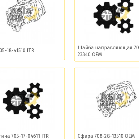
ласие на обработку моих данных и получение нов
Шайба направляющая 708
05-18-41510 ITR
23340 OEM
Отправить
ина 705-17-04611 ITR
Сфера 708-2G-13510 OEM