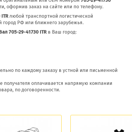
м оригинальным или OEM номером
705-29-41730
, оформив заказ на сайте или по телефону.
 ITR
любой транспортной логистической
 город РФ или ближнего зарубежья.
Вал 705-29-41730 ITR
в Ваш город:
ельно по каждому заказу в устной или письменной
Добавить заявку
оде получателя оплачивается напрямую компании
Допустимые форматы: .xls, .xlsx
овара, по договоренности.