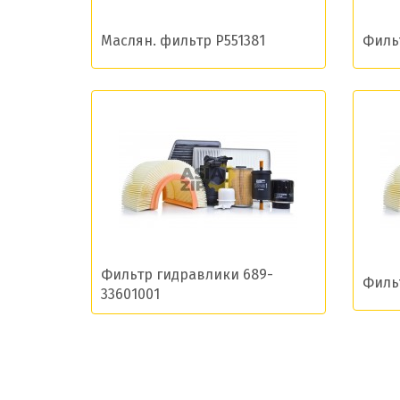
Даю сог
Маслян. фильтр P551381
Филь
Фильтр гидравлики 689-
Филь
33601001