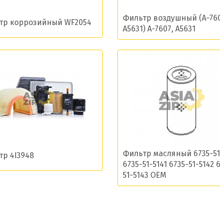
ласие на обработку моих данных и получение нов
Фильтр воздушный (A-760
тр коррозийный WF2054
A5631) A-7607, A5631
Отправить
Фильтр масляный 6735-51
тр 4I3948
6735-51-5141 6735-51-5142 
51-5143 OEM