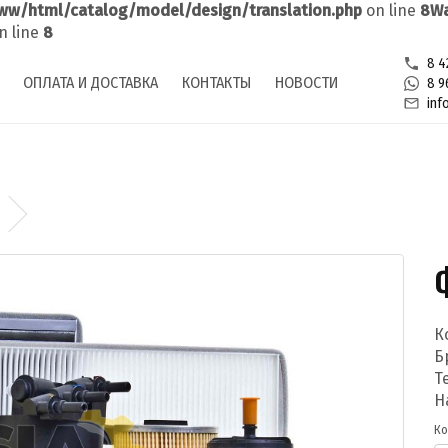
ww/html/catalog/model/design/translation.php
on line
8
Wa
n line
8
8 4
ОПЛАТА И ДОСТАВКА
КОНТАКТЫ
НОВОСТИ
8 9
inf
К
Б
Т
Н
Ко