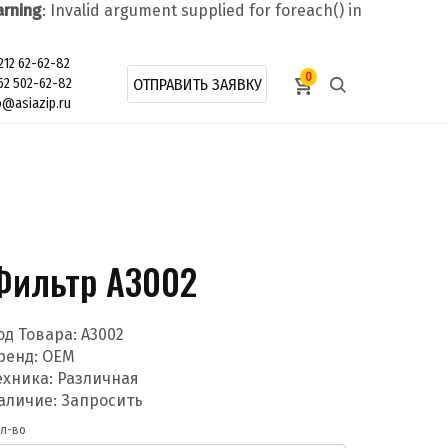
rning
: Invalid argument supplied for foreach() in
212 62-62-82
0
62 502-62-82
ОТПРАВИТЬ ЗАЯВКУ
o@asiazip.ru
Фильтр A3002
од Товара:
A3002
ренд:
OEM
ехника: Различная
аличие: Запросить
л-во