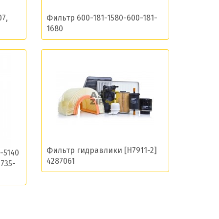
остей
7,
Фильтр 600-181-1580-600-181-
1680
Фильтр гидравлики [H7911-2]
-5140
4287061
6735-