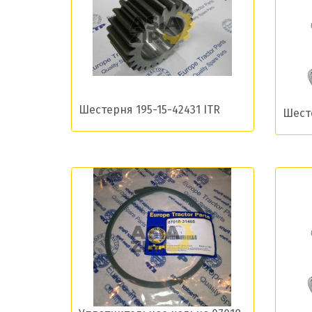
Даю сог
Шестерня 195-15-42431 ITR
Шесте