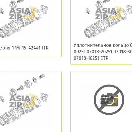
ласие на обработку моих данных и получение нов
Уплотнительное кольцо 0
рня 17M-15-42441 ITR
00251 07018-20251 07018-3
Отправить
07018-10251 ETP