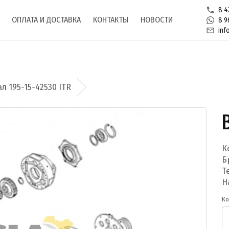
8 4
ОПЛАТА И ДОСТАВКА
КОНТАКТЫ
НОВОСТИ
8 9
inf
ал 195-15-42530 ITR
К
Б
Т
Н
Ко