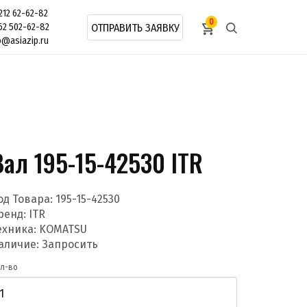
212 62-62-82
0
62 502-62-82
ОТПРАВИТЬ ЗАЯВКУ
o@asiazip.ru
Вал 195-15-42530 ITR
од Товара:
195-15-42530
ренд:
ITR
ехника: KOMATSU
аличие: Запросить
л-во