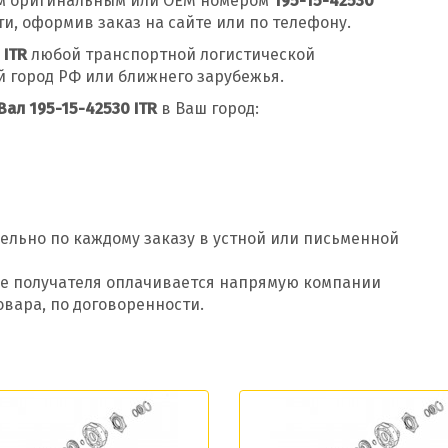
м оригинальным или OEM номером
195-15-42530
, оформив заказ на сайте или по телефону.
 ITR
любой транспортной логистической
 город РФ или ближнего зарубежья.
Вал 195-15-42530 ITR
в Ваш город:
ельно по каждому заказу в устной или письменной
Добавить заявку
оде получателя оплачивается напрямую компании
Допустимые форматы: .xls, .xlsx
овара, по договоренности.